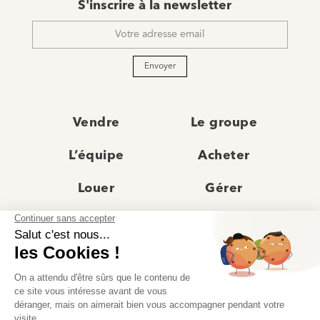
E-
S'inscrire à la newsletter
mail
*
Envoyer
Vendre
Le groupe
L’équipe
Acheter
Louer
Gérer
Actualités
Les agences
Recrutement
Avis clients
Prestige
Contact