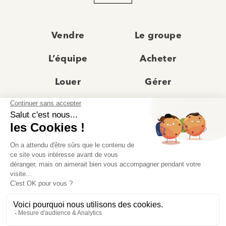
Vendre
Le groupe
L’équipe
Acheter
Louer
Gérer
Actualités
Les agences
Recrutement
Avis clients
Prestige
Contact
© Moriss Immobilier 2025 – Tous droits réservés –
Politique de confidentialité
–
Mentions légales
–
Agences immobilières paris
–