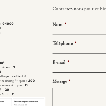
Contactez-nous pour ce bi
Nom
*
 :
94000
l
e
Téléphone
*
E-mail
*
 m²
ièces :
3
2
uffage :
collectif
Message
*
n énergétique :
200
on énergétique :
D
S :
20
on GES :
C