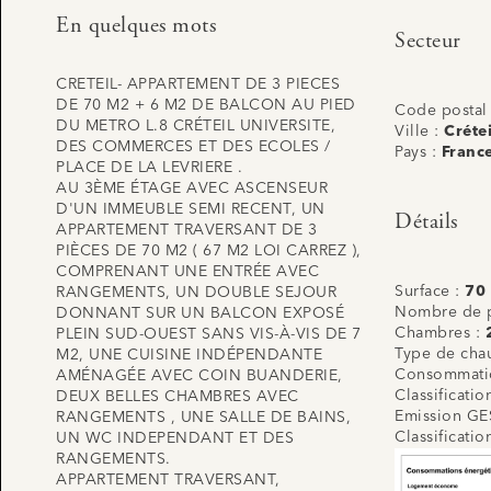
En quelques mots
Secteur
CRETEIL- APPARTEMENT DE 3 PIECES
DE 70 M2 + 6 M2 DE BALCON AU PIED
Code postal
DU METRO L.8 CRÉTEIL UNIVERSITE,
Ville :
Crétei
DES COMMERCES ET DES ECOLES /
Pays :
Franc
PLACE DE LA LEVRIERE .
AU 3ÈME ÉTAGE AVEC ASCENSEUR
D'UN IMMEUBLE SEMI RECENT, UN
Détails
APPARTEMENT TRAVERSANT DE 3
PIÈCES DE 70 M2 ( 67 M2 LOI CARREZ ),
COMPRENANT UNE ENTRÉE AVEC
Surface :
70
RANGEMENTS, UN DOUBLE SEJOUR
Nombre de p
DONNANT SUR UN BALCON EXPOSÉ
Chambres :
PLEIN SUD-OUEST SANS VIS-À-VIS DE 7
Type de cha
M2, UNE CUISINE INDÉPENDANTE
Consommatio
AMÉNAGÉE AVEC COIN BUANDERIE,
Classificati
DEUX BELLES CHAMBRES AVEC
Emission GE
RANGEMENTS , UNE SALLE DE BAINS,
Classificati
UN WC INDEPENDANT ET DES
RANGEMENTS.
APPARTEMENT TRAVERSANT,