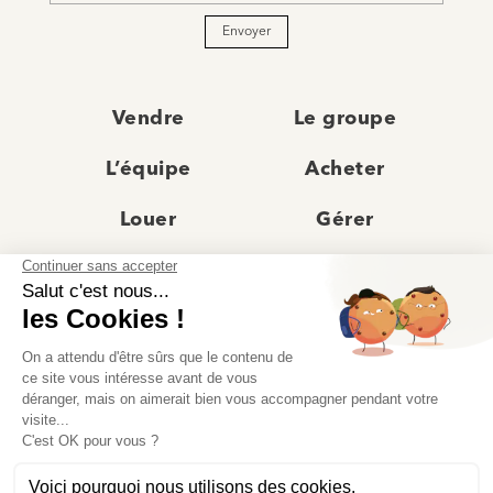
Envoyer
Vendre
Le groupe
L’équipe
Acheter
Louer
Gérer
Actualités
Les agences
Recrutement
Avis clients
Prestige
Contact
© Moriss Immobilier 2025 – Tous droits réservés –