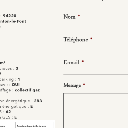
Nom
*
 :
94220
nton-le-Pont
e
Téléphone
*
E-mail
*
 m²
ièces :
3
2
arking :
1
Message
*
cave :
OUI
uffage :
collectif gaz
n énergétique :
283
on énergétique :
E
S :
62
on GES :
E