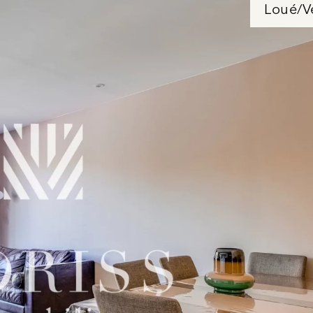
Loué/V