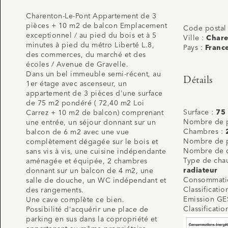
Charenton-Le-Pont Appartement de 3
pièces + 10 m2 de balcon Emplacement
Code postal
exceptionnel / au pied du bois et à 5
Ville :
Chare
minutes à pied du métro Liberté L.8,
Pays :
Franc
des commerces, du marché et des
écoles / Avenue de Gravelle.
Dans un bel immeuble semi-récent, au
Détails
1er étage avec ascenseur, un
appartement de 3 pièces d'une surface
de 75 m2 pondéré ( 72,40 m2 Loi
Surface :
75
Carrez + 10 m2 de balcon) comprenant
Nombre de p
une entrée, un séjour donnant sur un
Chambres :
balcon de 6 m2 avec une vue
Nombre de p
complètement dégagée sur le bois et
Nombre de 
sans vis à vis, une cuisine indépendante
Type de cha
aménagée et équipée, 2 chambres
radiateur
donnant sur un balcon de 4 m2, une
Consommatio
salle de douche, un WC indépendant et
Classificati
des rangements.
Emission GE
Une cave complète ce bien.
Classificati
Possibilité d'acquérir une place de
parking en sus dans la copropriété et