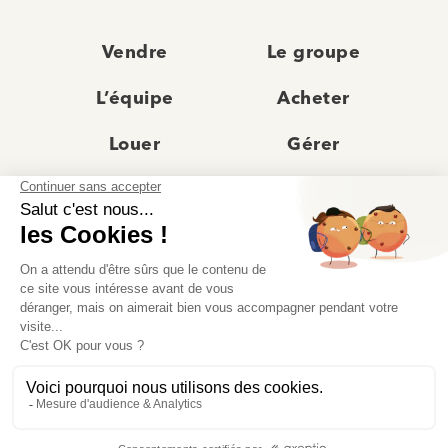
Vendre
Le groupe
L’équipe
Acheter
Louer
Gérer
Actualités
Les agences
Recrutement
Avis clients
Prestige
Contact
© Moriss Immobilier 2025 – Tous droits réservés –
Politique de confidentialité
–
Mentions légales
–
Agences immobilières paris
–
Fiche de renseignement Location
–
Barème Moriss
–