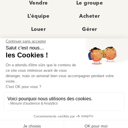
Vendre
Le groupe
L’équipe
Acheter
Louer
Gérer
Actualités
Les agences
Recrutement
Avis clients
Prestige
Contact
© Moriss Immobilier 2025 – Tous droits réservés –
Politique de confidentialité
–
Mentions légales
–
Agences immobilières paris
–
Fiche de renseignement Location
–
Barème Moriss
–
Règlement jeu concours