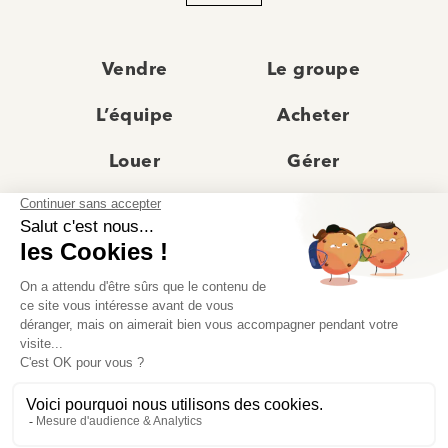
Vendre
Le groupe
L’équipe
Acheter
Louer
Gérer
Actualités
Les agences
Recrutement
Avis clients
Prestige
Contact
© Moriss Immobilier 2025 – Tous droits réservés –
Politique de confidentialité
–
Mentions légales
–
Agences immobilières paris
–