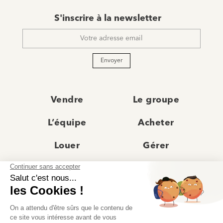
E-
S'inscrire à la newsletter
mail
*
Envoyer
Vendre
Le groupe
L’équipe
Acheter
Louer
Gérer
Actualités
Les agences
Recrutement
Avis clients
Prestige
Contact