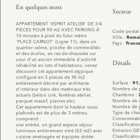
En quelques mots
Secteur
APPARTEMENT 'ESPRIT ATELIER' DE 3/4
PIECES POUR 90 m2 AVEC PARKING À
Code postal
10 minutes à pied du futur métro
Ville :
Romai
'PLACE CARNOT' (Ligne 11), dans un
Pays :
Franc
quartier calme, proche de commodités
et des écoles, en rez-de-chaussée sur
cour d'un ancien immeuble d'activité
Détails
réhabilité en lots d'habitations, venez
découvrir cet appartement atypique
configuré en 3 pièces de 90 m2
Surface :
91
entièrement décoré par architecte
Nombre de p
d'intérieur dans des matériaux très
Chambres :
actuels (béton ciré, fenêtres atelier,
Nombre de s
parquet massif, pierres etc).
Nombre de p
Cet appartement dont la hauteur sous-
Type de cha
plafonds est de plus de 3 mètres,
Consommatio
comprend :
Classificati
une entrée, un grand espace séjour
Emission GE
lumineux entièrement vitré (52 m2) avec
Classificati
cuisine aménagée et équipée dotée