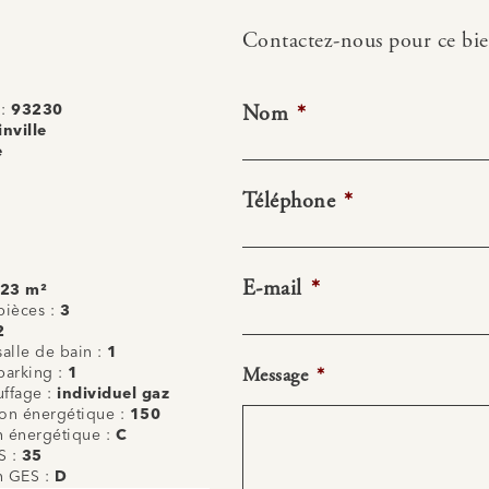
Contactez-nous pour ce bi
Nom
*
 :
93230
nville
e
Téléphone
*
E-mail
*
.23 m²
ièces :
3
2
alle de bain :
1
Message
*
arking :
1
uffage :
individuel gaz
n énergétique :
150
on énergétique :
C
S :
35
on GES :
D