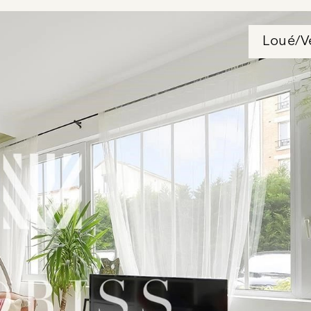
Loué/V