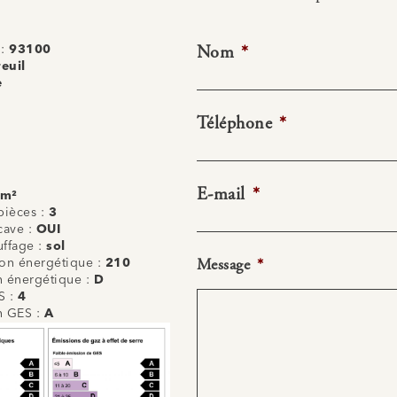
Nom
*
 :
93100
euil
e
Téléphone
*
E-mail
*
 m²
ièces :
3
cave :
OUI
uffage :
sol
Message
*
n énergétique :
210
on énergétique :
D
S :
4
on GES :
A