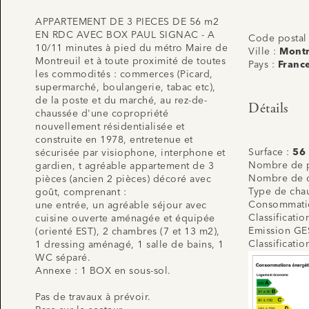
APPARTEMENT DE 3 PIECES DE 56 m2
EN RDC AVEC BOX PAUL SIGNAC - A
Code postal
10/11 minutes à pied du métro Maire de
Ville :
Montr
Montreuil et à toute proximité de toutes
Pays :
Franc
les commodités : commerces (Picard,
supermarché, boulangerie, tabac etc),
de la poste et du marché, au rez-de-
Détails
chaussée d'une copropriété
nouvellement résidentialisée et
construite en 1978, entretenue et
Surface :
56
sécurisée par visiophone, interphone et
Nombre de p
gardien, t agréable appartement de 3
Nombre de 
pièces (ancien 2 pièces) décoré avec
Type de cha
goût, comprenant :
Consommatio
une entrée, un agréable séjour avec
Classificati
cuisine ouverte aménagée et équipée
Emission GE
(orienté EST), 2 chambres (7 et 13 m2),
Classificati
1 dressing aménagé, 1 salle de bains, 1
WC séparé.
Annexe : 1 BOX en sous-sol.
Pas de travaux à prévoir.