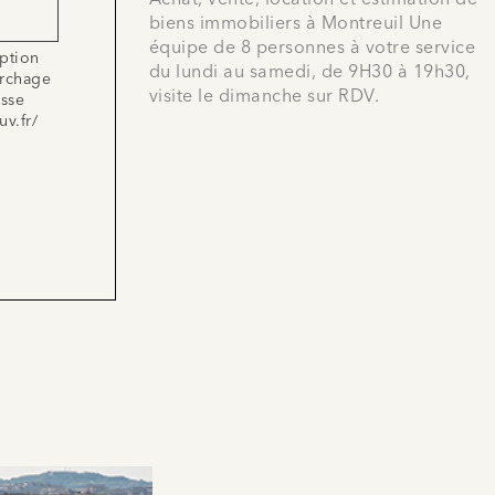
Achat, vente, location et estimation de
biens immobiliers à Montreuil Une
équipe de 8 personnes à votre service
iption
du lundi au samedi, de 9H30 à 19h30,
archage
visite le dimanche sur RDV.
esse
uv.fr/