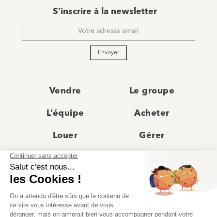
E-
S'inscrire à la newsletter
mail
*
Envoyer
Vendre
Le groupe
L’équipe
Acheter
Louer
Gérer
Actualités
Les agences
Recrutement
Avis clients
Prestige
Contact