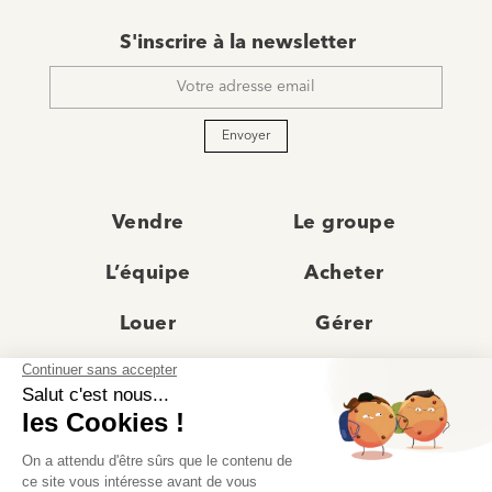
E-
S'inscrire à la newsletter
mail
*
Envoyer
Vendre
Le groupe
L’équipe
Acheter
Louer
Gérer
Actualités
Les agences
Recrutement
Avis clients
Prestige
Contact