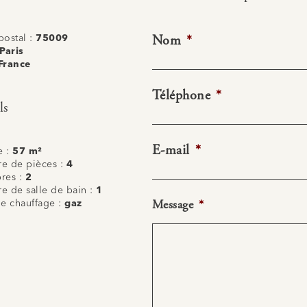
Nom
*
ostal :
75009
Paris
France
Téléphone
*
ls
E-mail
*
e :
57 m²
e de pièces :
4
res :
2
 de salle de bain :
1
Message
*
e chauffage :
gaz