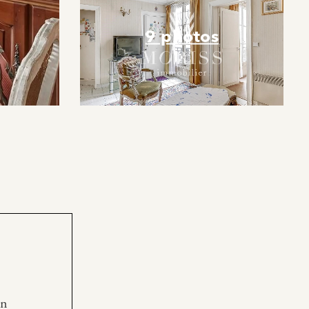
9 photos
en