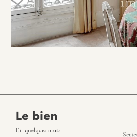
Le bien
En quelques mots
Secte