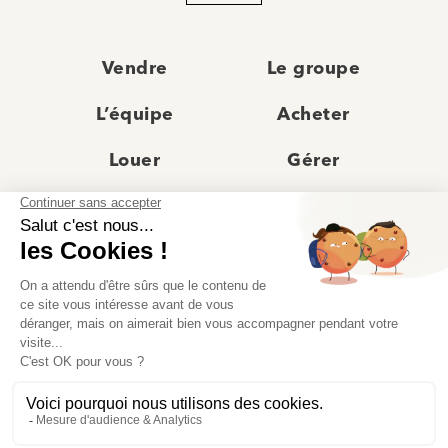
Vendre
Le groupe
L’équipe
Acheter
Louer
Gérer
Actualités
Les agences
Recrutement
Avis clients
Prestige
Contact
© Moriss Immobilier 2025 – Tous droits réservés –
Politique de confidentialité
–
Mentions légales
–
Agences immobilières paris
–