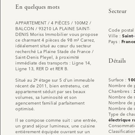
En quelques mots
Secteur
APPARTEMENT / 4 PIÈCES / 100M2 /
BALCON / 93210 LA PLAINE SAINT-
Code postal
DENIS Moriss Immobilier vous propose
Ville :
Saint
ce charmant 4 pièces de 98 m² Carrez,
Pays :
Franc
idéalement situé au cœur du secteur
recherché La Plaine Stade de France /
Saint-Denis Pleyel, à proximité
Détails
immédiate des transports : Ligne 14,
Ligne 13, RER D et RER B.
Surface :
10
Situé au 2ᵉ étage sur 5 d’un immeuble
Nombre de p
récent de 2011, bien entretenu, cet
Chambres :
appartement séduit par ses beaux
Nombre de s
volumes, sa luminosité et son
Nombre de p
agencement familial parfaitement
Nombre de 
optimisé.
Type de cha
électrique r
Il se compose comme suit : une entrée,
Consommatio
un grand séjour lumineux, une cuisine
Classificati
entièrement équipée ouvrant sur un