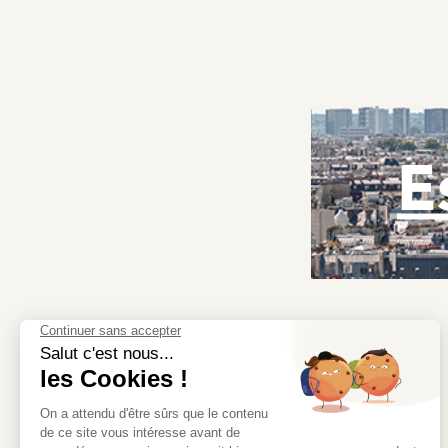
E
Redécouvrez l’immobilier avec Moriss Immobilier, la
meilleure adresse pour trouver la vôtre.