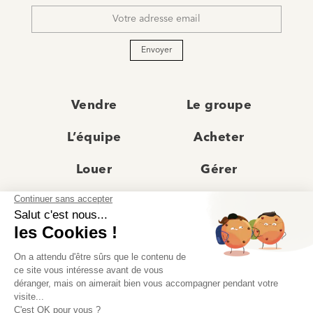
mail
*
Envoyer
Vendre
Le groupe
L’équipe
Acheter
Louer
Gérer
Actualités
Les agences
Recrutement
Avis clients
Prestige
Contact