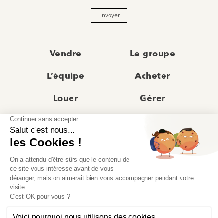
Envoyer
Vendre
Le groupe
L’équipe
Acheter
Louer
Gérer
Actualités
Les agences
Recrutement
Avis clients
Prestige
Contact
© Moriss Immobilier 2025 – Tous droits réservés –