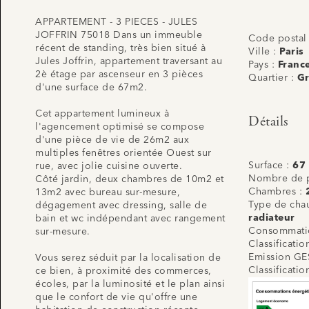
APPARTEMENT - 3 PIECES - JULES
JOFFRIN 75018 Dans un immeuble
Code postal
récent de standing, très bien situé à
Ville :
Paris
Jules Joffrin, appartement traversant au
Pays :
Franc
2è étage par ascenseur en 3 pièces
Quartier :
Gr
d'une surface de 67m2.
Cet appartement lumineux à
Détails
l'agencement optimisé se compose
d'une pièce de vie de 26m2 aux
multiples fenêtres orientée Ouest sur
Surface :
67
rue, avec jolie cuisine ouverte.
Nombre de p
Côté jardin, deux chambres de 10m2 et
Chambres :
13m2 avec bureau sur-mesure,
Type de cha
dégagement avec dressing, salle de
radiateur
bain et wc indépendant avec rangement
Consommatio
sur-mesure.
Classificati
Emission GE
Vous serez séduit par la localisation de
Classificati
ce bien, à proximité des commerces,
écoles, par la luminosité et le plan ainsi
que le confort de vie qu'offre une