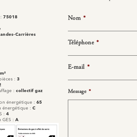
Nom
*
 :
75018
e
andes-Carrières
Téléphone
*
E-mail
*
 m²
ièces :
3
2
Message
*
uffage :
collectif gaz
n énergétique :
65
on énergétique :
C
S :
4
on GES :
A