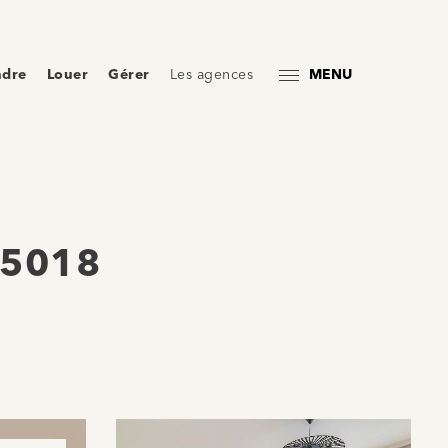
ndre
Louer
Gérer
Les agences
MENU
75018