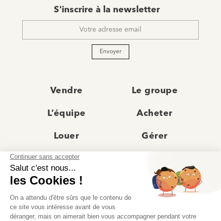
E-
S'inscrire à la newsletter
mail
*
Envoyer
Vendre
Le groupe
L’équipe
Acheter
Louer
Gérer
Actualités
Les agences
Recrutement
Avis clients
Prestige
Contact