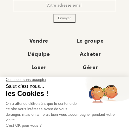
mail
*
Envoyer
Vendre
Le groupe
L’équipe
Acheter
Louer
Gérer
Actualités
Les agences
Recrutement
Avis clients
Prestige
Contact