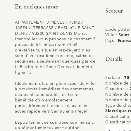
En quelques mots
Secteur
APPARTEMENT 3 PIÈCES / 78M2 /
JARDIN -TERRASSE / BASILIQUE SAINT-
Code postal
DENIS / 93200 SAINT-DENIS Moriss
Ville :
Saint
Immobilier vous propose ce charmant 3
Pays :
Franc
pièces de 54 m² carrez + 74m2
d'extérieurs, situé en rez-de-jardin au
sein d’une résidence récente, calme et
Détails
sécurisée, à seulement quelques pas de
la Basilique de Saint-Denis et du métro
ligne 13.
Surface :
78
Nombre de p
Idéalement situé en plein cœur de ville,
Chambres :
à proximité immédiate des commerces,
Nombre de s
écoles et commodités, ce bien
Nombre de p
bénéficie d’un emplacement
Type de cha
particulièrement recherché, avec un
électrique r
accès rapide vers Saint-Denis Pleyel.
Classificati
Classificati
L’appartement se compose comme suit :
un séjour lumineux avec cuisine