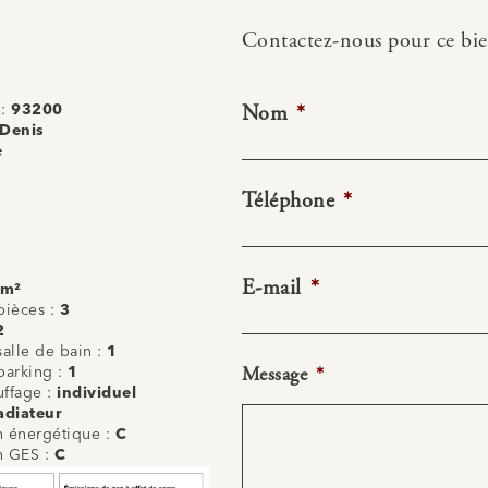
Contactez-nous pour ce bi
Nom
*
 :
93200
-Denis
e
Téléphone
*
E-mail
*
 m²
ièces :
3
2
alle de bain :
1
Message
*
arking :
1
uffage :
individuel
adiateur
on énergétique :
C
on GES :
C