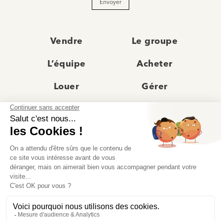
Envoyer
Vendre
Le groupe
L’équipe
Acheter
Louer
Gérer
Actualités
Les agences
Recrutement
Avis clients
Prestige
Contact
© Moriss Immobilier 2025 – Tous droits réservés –
Politique de confidentialité
–
Mentions légales
–