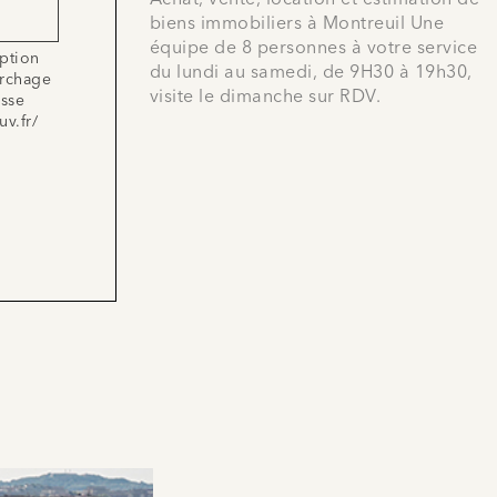
Achat, vente, location et estimation de
biens immobiliers à Montreuil Une
équipe de 8 personnes à votre service
iption
du lundi au samedi, de 9H30 à 19h30,
archage
visite le dimanche sur RDV.
esse
uv.fr/