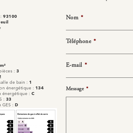
Nom
*
 :
93100
euil
e
Téléphone
*
E-mail
*
 m²
ièces :
3
2
alle de bain :
1
Message
*
n énergétique :
134
on énergétique :
C
S :
33
on GES :
D