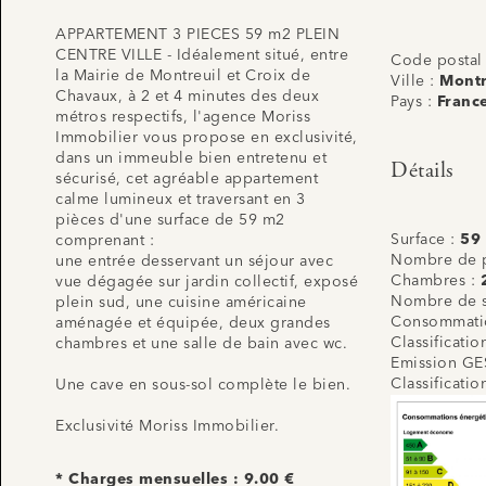
APPARTEMENT 3 PIECES 59 m2 PLEIN
CENTRE VILLE - Idéalement situé, entre
Code postal
la Mairie de Montreuil et Croix de
Ville :
Montr
Chavaux, à 2 et 4 minutes des deux
Pays :
Franc
métros respectifs, l'agence Moriss
Immobilier vous propose en exclusivité,
dans un immeuble bien entretenu et
Détails
sécurisé, cet agréable appartement
calme lumineux et traversant en 3
pièces d'une surface de 59 m2
Surface :
59
comprenant :
Nombre de p
une entrée desservant un séjour avec
Chambres :
vue dégagée sur jardin collectif, exposé
Nombre de s
plein sud, une cuisine américaine
Consommatio
aménagée et équipée, deux grandes
Classificati
chambres et une salle de bain avec wc.
Emission GE
Classificati
Une cave en sous-sol complète le bien.
Exclusivité Moriss Immobilier.
* Charges mensuelles : 9.00 €