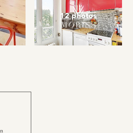
12 photos
en