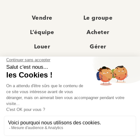
Vendre
Le groupe
L’équipe
Acheter
Louer
Gérer
Actualités
Les agences
Recrutement
Avis clients
Prestige
Contact
© Moriss Immobilier 2025 – Tous droits réservés –
Politique de confidentialité
–
Mentions légales
–
Agences immobilières paris
–
Fiche de renseignement Location
–
Barème Moriss
–