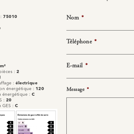
Nom
*
 :
75010
e
Téléphone
*
E-mail
*
 m²
ièces :
2
1
uffage :
électrique
Message
*
n énergétique :
120
on énergétique :
C
S :
20
on GES :
C