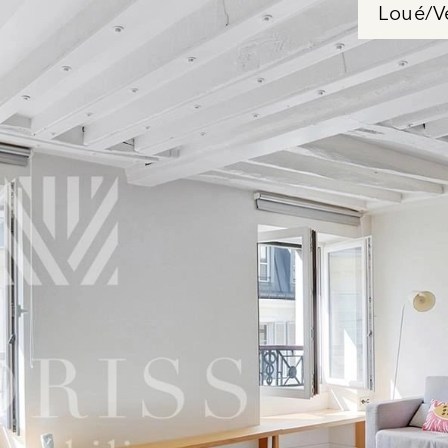
Loué/V