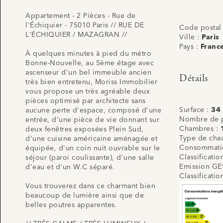
Appartement - 2 Pièces - Rue de
l'Échiquier - 75010 Paris // RUE DE
Code postal
L'ÉCHIQUIER / MAZAGRAN //
Ville :
Paris
Pays :
Franc
À quelques minutes à pied du métro
Bonne-Nouvelle, au 5ème étage avec
ascenseur d'un bel immeuble ancien
Détails
très bien entretenu, Moriss Immobilier
vous propose un très agréable deux
pièces optimisé par architecte sans
Surface :
34
aucune perte d'espace, composé d'une
Nombre de p
entrée, d'une pièce de vie donnant sur
Chambres :
deux fenêtres exposées Plein Sud,
Type de cha
d'une cuisine américaine aménagée et
Consommatio
équipée, d'un coin nuit ouvrable sur le
Classificati
séjour (paroi coulissante), d'une salle
Emission GE
d'eau et d'un W.C séparé.
Classificati
Vous trouverez dans ce charmant bien
beaucoup de lumière ainsi que de
belles poutres apparentes.