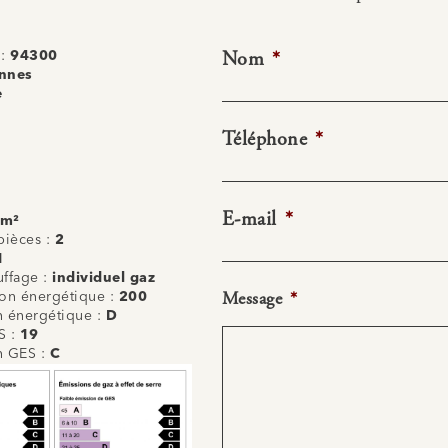
Nom
*
 :
94300
nnes
e
Téléphone
*
E-mail
*
 m²
ièces :
2
1
uffage :
individuel gaz
Message
*
n énergétique :
200
on énergétique :
D
S :
19
on GES :
C