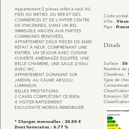
Appartement 2 pièces refait à neuf AU
PIED DU METRO, DU RER ET DES
Code postal
COMMERCES ET DE L'HYPER CENTRE
Ville :
Vince
DE VINCENNES, DANS UN BEL
Pays :
Franc
IMMEUBLE ANCIEN AUX PARTIES
COMMUNES RENOVÉES,
APPARTEMENT DEUX PIÈCES DE 36M2
Détails
REFAIT À NEUF, COMPRENANT UNE
ENTRÉE, UN SÉJOUR AVEC CUISINE
OUVERTE AMÉNAGÉE ÉQUIPÉE, UNE
Surface :
36
BELLE CHAMBRE, UNE SALLE D'EAU
Nombre de p
AVEC WC.
Chambres :
APPARTEMENT DONNANT SUR
Type de cha
JARDIN, AU CALME ABSOLU,
Consommatio
LUMINEUX.
Classificati
BELLES PRESTATIONS.
Emission GE
2 CAVES COMPLÈTENT CE BIEN.
Classificati
A VISITER RAPIDEMENT
EXCLUSIVITE MORISS IMMOBILIER
* Charges mensuelles : 30.00 €
Dont honoraires : 6.77 %