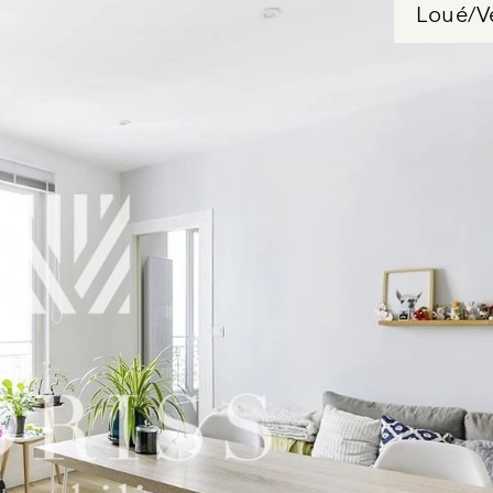
Loué/V