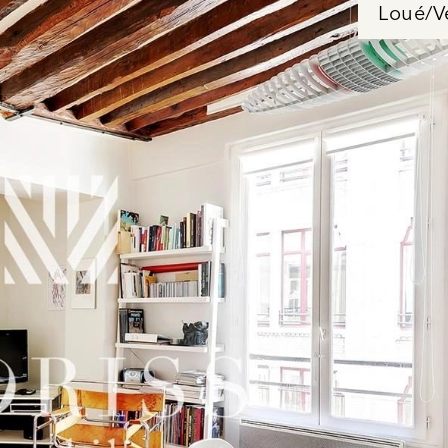
Loué/V