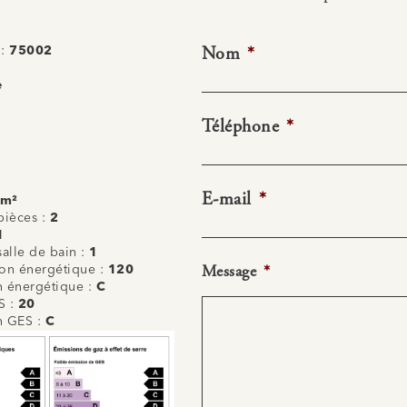
Nom
*
 :
75002
e
Téléphone
*
E-mail
*
 m²
ièces :
2
1
alle de bain :
1
Message
*
n énergétique :
120
on énergétique :
C
S :
20
on GES :
C