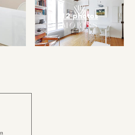
12 photos
en