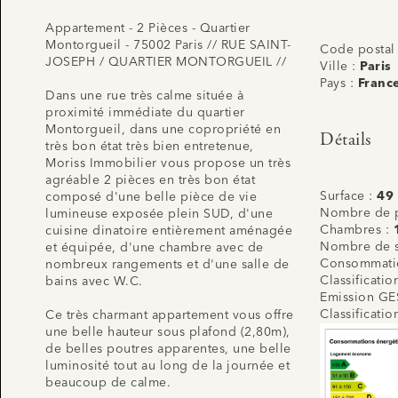
Appartement - 2 Pièces - Quartier
Montorgueil - 75002 Paris // RUE SAINT-
Code postal
JOSEPH / QUARTIER MONTORGUEIL //
Ville :
Paris
Pays :
Franc
Dans une rue très calme située à
proximité immédiate du quartier
Montorgueil, dans une copropriété en
Détails
très bon état très bien entretenue,
Moriss Immobilier vous propose un très
agréable 2 pièces en très bon état
Surface :
49
composé d'une belle pièce de vie
Nombre de p
lumineuse exposée plein SUD, d'une
Chambres :
cuisine dinatoire entièrement aménagée
Nombre de s
et équipée, d'une chambre avec de
Consommatio
nombreux rangements et d'une salle de
Classificati
bains avec W.C.
Emission GE
Classificati
Ce très charmant appartement vous offre
une belle hauteur sous plafond (2,80m),
de belles poutres apparentes, une belle
luminosité tout au long de la journée et
beaucoup de calme.