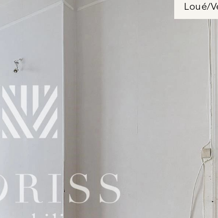
Loué/V