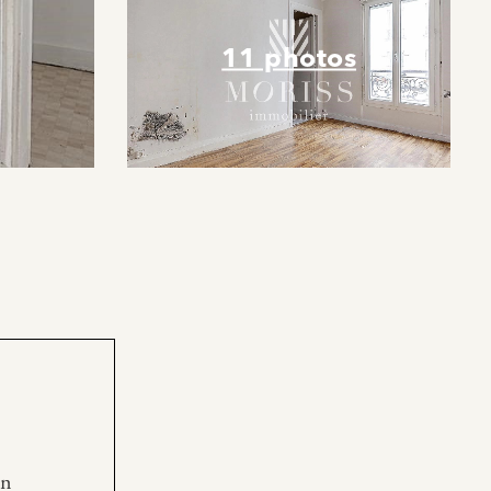
11 photos
en