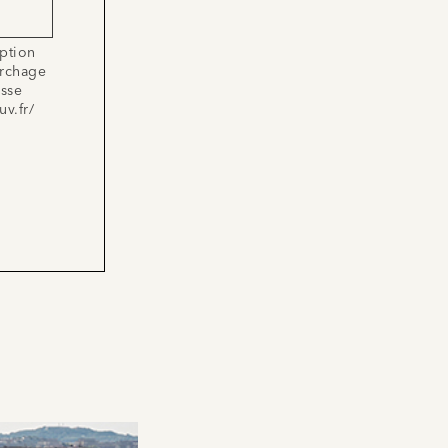
iption
archage
esse
uv.fr/