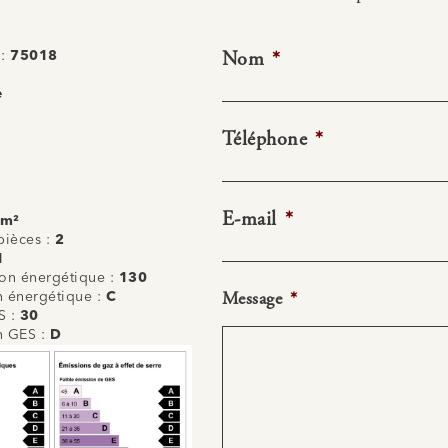
Nom
*
 :
75018
e
Téléphone
*
E-mail
*
 m²
ièces :
2
1
n énergétique :
130
Message
*
on énergétique :
C
S :
30
on GES :
D