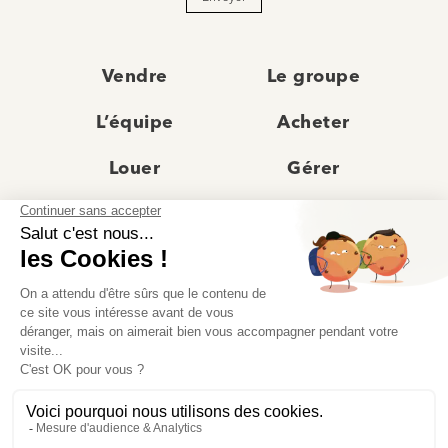
Vendre
Le groupe
L’équipe
Acheter
Louer
Gérer
Actualités
Les agences
Recrutement
Avis clients
Prestige
Contact
© Moriss Immobilier 2025 – Tous droits réservés –
Politique de confidentialité
–
Mentions légales
–
Agences immobilières paris
–