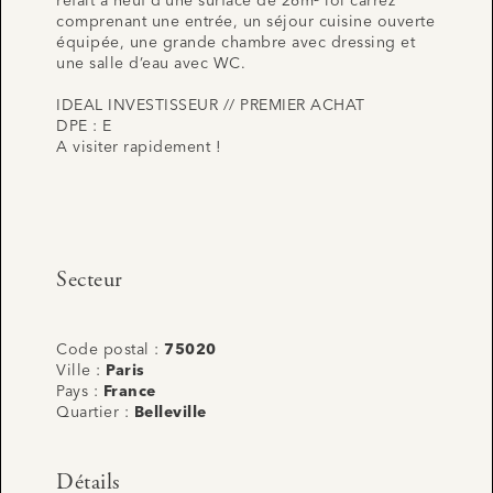
refait à neuf d’une surface de 26m² loi carrez
comprenant une entrée, un séjour cuisine ouverte
équipée, une grande chambre avec dressing et
une salle d’eau avec WC.
IDEAL INVESTISSEUR // PREMIER ACHAT
DPE : E
A visiter rapidement !
Secteur
Code postal :
75020
Ville :
Paris
Pays :
France
Quartier :
Belleville
Détails