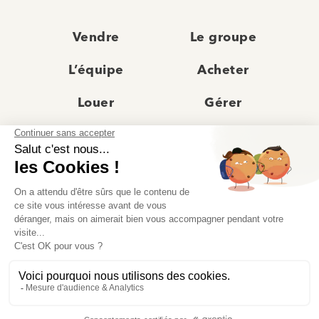
Vendre
Le groupe
L’équipe
Acheter
Louer
Gérer
Actualités
Les agences
Recrutement
Avis clients
Prestige
Contact
© Moriss Immobilier 2025 – Tous droits réservés –
Politique de confidentialité
–
Mentions légales
–
Agences immobilières paris
–
Fiche de renseignement Location
–
Barème Moriss
–