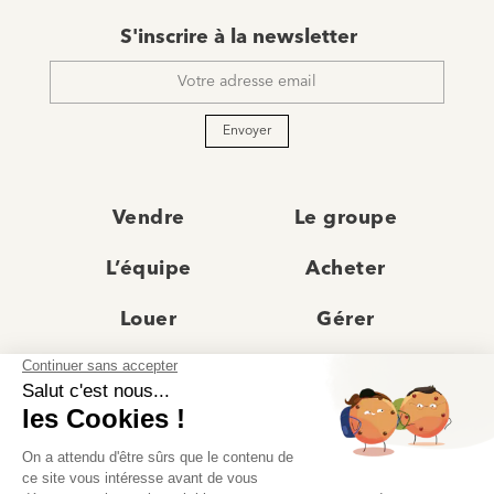
E-
S'inscrire à la newsletter
mail
*
Envoyer
Vendre
Le groupe
L’équipe
Acheter
Louer
Gérer
Actualités
Les agences
Recrutement
Avis clients
Prestige
Contact