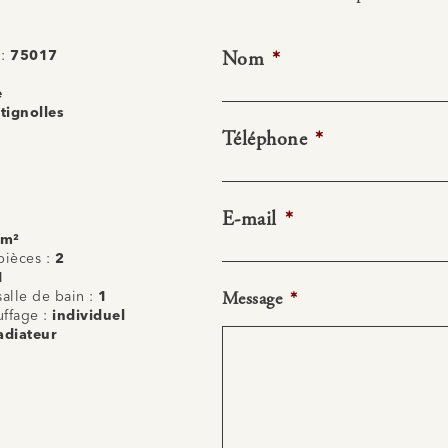
Nom
*
 :
75017
e
tignolles
Téléphone
*
E-mail
*
 m²
ièces :
2
1
Message
*
alle de bain :
1
uffage :
individuel
adiateur