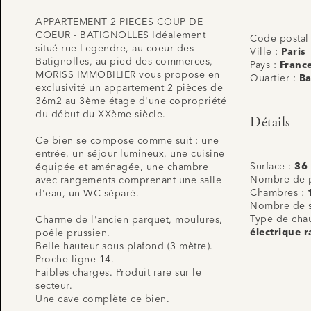
APPARTEMENT 2 PIECES COUP DE
COEUR - BATIGNOLLES Idéalement
Code postal
situé rue Legendre, au coeur des
Ville :
Paris
Batignolles, au pied des commerces,
Pays :
Franc
MORISS IMMOBILIER vous propose en
Quartier :
Ba
exclusivité un appartement 2 pièces de
36m2 au 3ème étage d'une copropriété
du début du XXème siècle.
Détails
Ce bien se compose comme suit : une
entrée, un séjour lumineux, une cuisine
Surface :
36
équipée et aménagée, une chambre
Nombre de p
avec rangements comprenant une salle
Chambres :
d'eau, un WC séparé.
Nombre de s
Type de cha
Charme de l'ancien parquet, moulures,
électrique r
poêle prussien.
Belle hauteur sous plafond (3 mètre).
Proche ligne 14.
Faibles charges. Produit rare sur le
secteur.
Une cave complète ce bien.