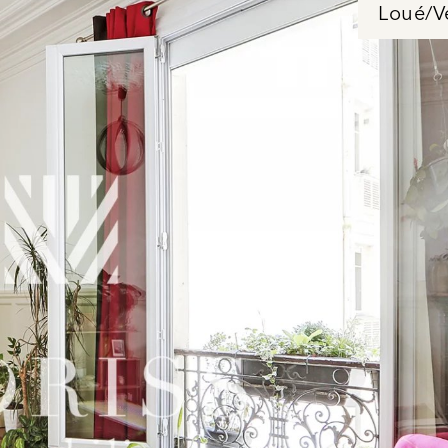
Loué/V