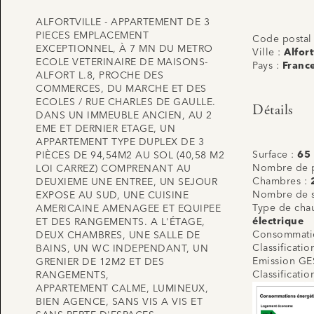
ALFORTVILLE - APPARTEMENT DE 3
PIECES EMPLACEMENT
Code postal
EXCEPTIONNEL, À 7 MN DU METRO
Ville :
Alfort
ECOLE VETERINAIRE DE MAISONS-
Pays :
Franc
ALFORT L.8, PROCHE DES
COMMERCES, DU MARCHE ET DES
ECOLES / RUE CHARLES DE GAULLE.
Détails
DANS UN IMMEUBLE ANCIEN, AU 2
EME ET DERNIER ETAGE, UN
APPARTEMENT TYPE DUPLEX DE 3
Surface :
65
PIÈCES DE 94,54M2 AU SOL (40,58 M2
Nombre de p
LOI CARREZ) COMPRENANT AU
Chambres :
DEUXIEME UNE ENTREE, UN SEJOUR
Nombre de s
EXPOSE AU SUD, UNE CUISINE
Type de cha
AMERICAINE AMENAGEE ET EQUIPEE
électrique
ET DES RANGEMENTS. A L'ÉTAGE,
Consommatio
DEUX CHAMBRES, UNE SALLE DE
Classificati
BAINS, UN WC INDEPENDANT, UN
Emission GE
GRENIER DE 12M2 ET DES
Classificati
RANGEMENTS,
APPARTEMENT CALME, LUMINEUX,
BIEN AGENCE, SANS VIS A VIS ET