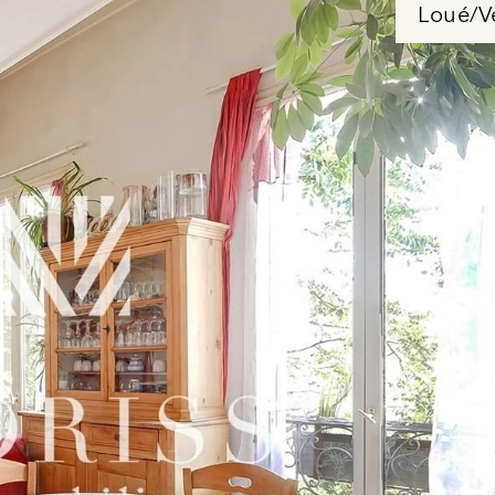
Loué/V