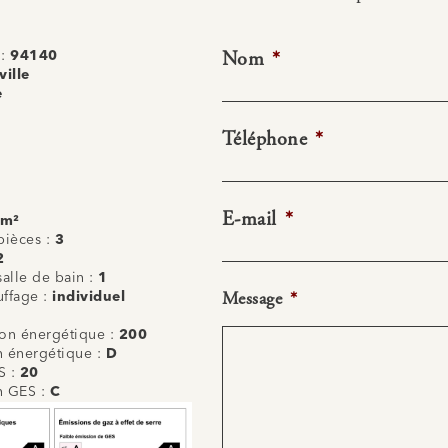
Nom
*
 :
94140
ville
e
Téléphone
*
E-mail
*
 m²
ièces :
3
2
alle de bain :
1
Message
*
uffage :
individuel
n énergétique :
200
on énergétique :
D
S :
20
on GES :
C