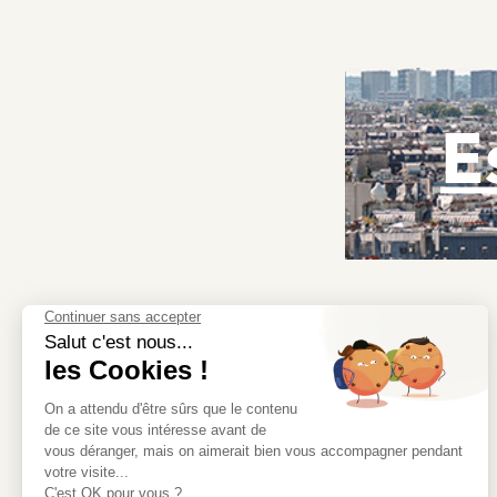
E
Redécouvrez l’immobilier avec Moriss Immobilier, la
meilleure adresse pour trouver la vôtre.