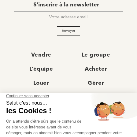
E-
S'inscrire à la newsletter
mail
*
Envoyer
Vendre
Le groupe
L’équipe
Acheter
Louer
Gérer
Actualités
Les agences
Recrutement
Avis clients
Prestige
Contact