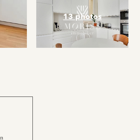
13 photos
en