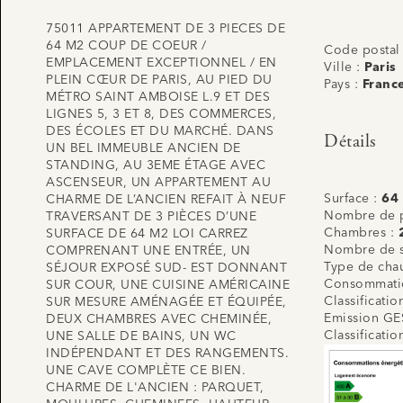
75011 APPARTEMENT DE 3 PIECES DE
64 M2 COUP DE COEUR /
Code postal
EMPLACEMENT EXCEPTIONNEL / EN
Ville :
Paris
PLEIN CŒUR DE PARIS, AU PIED DU
Pays :
Franc
MÉTRO SAINT AMBOISE L.9 ET DES
LIGNES 5, 3 ET 8, DES COMMERCES,
DES ÉCOLES ET DU MARCHÉ. DANS
Détails
UN BEL IMMEUBLE ANCIEN DE
STANDING, AU 3EME ÉTAGE AVEC
ASCENSEUR, UN APPARTEMENT AU
Surface :
64
CHARME DE L’ANCIEN REFAIT À NEUF
Nombre de p
TRAVERSANT DE 3 PIÈCES D’UNE
Chambres :
SURFACE DE 64 M2 LOI CARREZ
Nombre de s
COMPRENANT UNE ENTRÉE, UN
Type de cha
SÉJOUR EXPOSÉ SUD- EST DONNANT
Consommatio
SUR COUR, UNE CUISINE AMÉRICAINE
Classificati
SUR MESURE AMÉNAGÉE ET ÉQUIPÉE,
Emission GE
DEUX CHAMBRES AVEC CHEMINÉE,
Classificati
UNE SALLE DE BAINS, UN WC
INDÉPENDANT ET DES RANGEMENTS.
UNE CAVE COMPLÈTE CE BIEN.
CHARME DE L'ANCIEN : PARQUET,