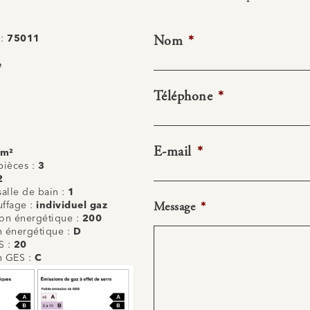
Nom
*
 :
75011
e
Téléphone
*
E-mail
*
 m²
ièces :
3
2
alle de bain :
1
Message
*
uffage :
individuel gaz
n énergétique :
200
on énergétique :
D
S :
20
on GES :
C