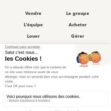
Vendre
Le groupe
L’équipe
Acheter
Louer
Gérer
Actualités
Les agences
Recrutement
Avis clients
Prestige
Contact
© Moriss Immobilier 2025 – Tous droits réservés –
Politique de confidentialité
–
Mentions légales
–
Agences immobilières paris
–
Fiche de renseignement Location
–
Barème Moriss
–