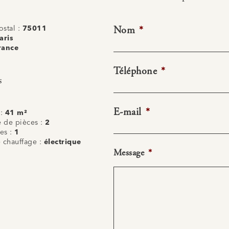
Nom
*
stal :
75011
aris
rance
Téléphone
*
s
E-mail
*
 :
41 m²
 de pièces :
2
es :
1
 chauffage :
électrique
Message
*