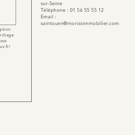
sur-Seine
Téléphone :
01 56 55 55 12
Email :
saintouen@morissimmobilier.com
iption
archage
esse
uv.fr/