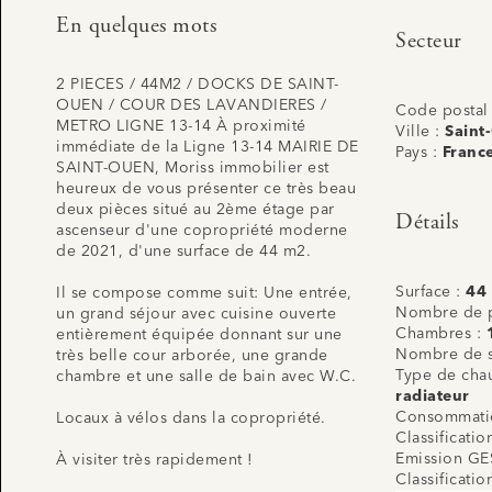
En quelques mots
Secteur
2 PIECES / 44M2 / DOCKS DE SAINT-
OUEN / COUR DES LAVANDIERES /
Code postal
METRO LIGNE 13-14 À proximité
Ville :
Saint
immédiate de la Ligne 13-14 MAIRIE DE
Pays :
Franc
SAINT-OUEN, Moriss immobilier est
heureux de vous présenter ce très beau
deux pièces situé au 2ème étage par
Détails
ascenseur d'une copropriété moderne
de 2021, d'une surface de 44 m2.
Surface :
44
Il se compose comme suit: Une entrée,
Nombre de p
un grand séjour avec cuisine ouverte
Chambres :
entièrement équipée donnant sur une
Nombre de s
très belle cour arborée, une grande
Type de cha
chambre et une salle de bain avec W.C.
radiateur
Consommatio
Locaux à vélos dans la copropriété.
Classificati
Emission GE
À visiter très rapidement !
Classificati