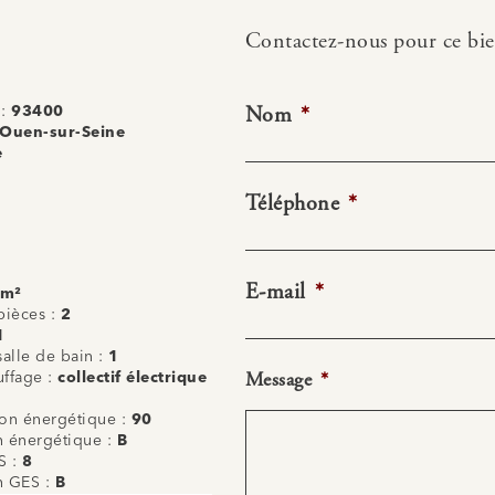
Contactez-nous pour ce bi
Nom
*
 :
93400
-Ouen-sur-Seine
e
Téléphone
*
E-mail
*
 m²
ièces :
2
1
alle de bain :
1
Message
*
uffage :
collectif électrique
n énergétique :
90
on énergétique :
B
S :
8
on GES :
B